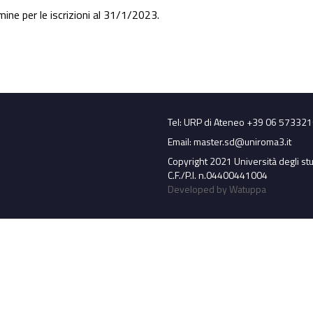
mine per le iscrizioni al 31/1/2023.
Tel: URP di Ateneo +39 06 57332
Email:
master.sd@uniroma3.it
Copyright 2021 Università degli st
C.F./P.I. n.04400441004
Developed by Watuppa